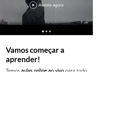
Assista agora
Vamos começar a
aprender!
Temos
aulas online ao vivo
para todo
o Brasil.
Obs: não trabalhamos com aula
gravada.
Temos também aula presencial para a
cidade de Campo Grande-MS
Trabalhamos com convênio para
aulas On-line e construção de