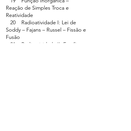
19 Função Inorgânica –
Reação de Simples Troca e
Reatividade
20 Radioatividade I: Lei de
Soddy – Fajans – Russel – Fissão e
Fusão
21 Radioatividade II: Famílias
radioativas naturais –
Transmutação
22 Soluções: Concentração
Comum – Molaridade –
Equivalente – Normalidade
23 Soluções: Densidade –
Título – Fração molar –
Molalidade – Fator i
24 Propriedades Coligativas:
Tonoscopia, Ebulioscopia,
Crioscopia, Osmoscopia